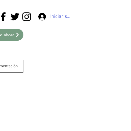
Iniciar sesión
e ahora
imentación