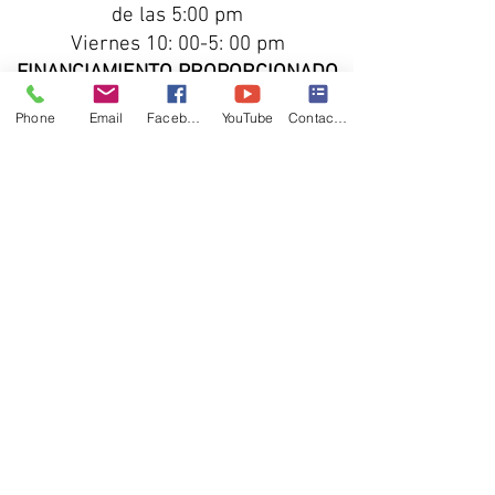
de las 5:00 pm
Viernes 10: 00-5: 00 pm
FINANCIAMIENTO PROPORCIONADO
POR
Phone
Email
Facebook
YouTube
Contact form
Ciudad de Salina y
condado de
Saline
Fundación Earl Bane
Wm. Fundación Familia Graves
Fundación Comunitaria Greater
Salina
Centro Regional de Salud de Salina
Contribuciones individuales
Asociación de voluntarios de Kansas