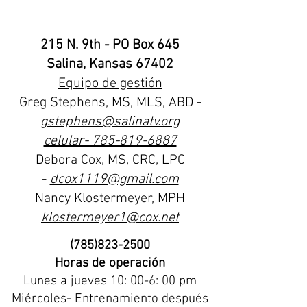
215 N. 9th - PO Box 645
Salina, Kansas 67402
Equipo de gestión
Greg Stephens, MS, MLS, ABD -
gstephens@salinatv.org
celular- 785-819-6887
Debora Cox, MS, CRC, LPC
-
dcox1119@gmail.com
Nancy Klostermeyer, MPH
klostermeyer1@cox.net
(785)823-2500
Horas de operación
Lunes a
jueves 10: 00-6: 00 pm
Miércoles- Entrenamiento después