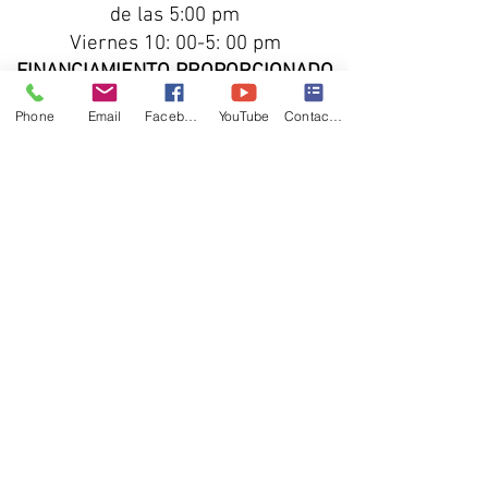
de las 5:00 pm
Viernes 10: 00-5: 00 pm
FINANCIAMIENTO PROPORCIONADO
POR
Phone
Email
Facebook
YouTube
Contact form
Ciudad de Salina y
condado de
Saline
Fundación Earl Bane
Wm. Fundación Familia Graves
Fundación Comunitaria Greater
Salina
Centro Regional de Salud de Salina
Contribuciones individuales
Asociación de voluntarios de Kansas