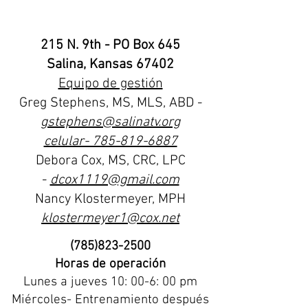
215 N. 9th - PO Box 645
Salina, Kansas 67402
Equipo de gestión
Greg Stephens, MS, MLS, ABD -
gstephens@salinatv.org
celular- 785-819-6887
Debora Cox, MS, CRC, LPC
-
dcox1119@gmail.com
Nancy Klostermeyer, MPH
klostermeyer1@cox.net
(785)823-2500
Horas de operación
Lunes a
jueves 10: 00-6: 00 pm
Miércoles- Entrenamiento después